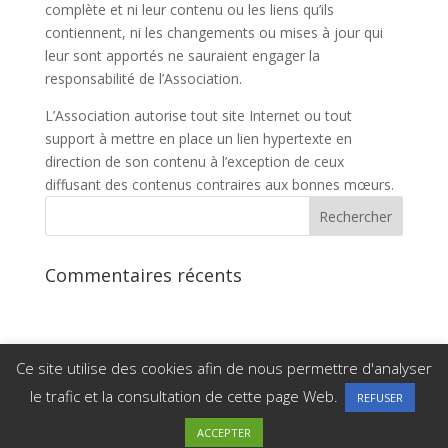
complète et ni leur contenu ou les liens qu’ils
contiennent, ni les changements ou mises à jour qui
leur sont apportés ne sauraient engager la
responsabilité de l’Association.
L’Association autorise tout site Internet ou tout
support à mettre en place un lien hypertexte en
direction de son contenu à l’exception de ceux
diffusant des contenus contraires aux bonnes mœurs.
Commentaires récents
Ce site utilise des cookies afin de nous permettre d'analyser
le trafic et la consultation de cette page Web.
REFUSER
Copyright Tennis Club Verchaix-Morillon |
Mentions
légales
|
Politique de confidentialité
ACCEPTER